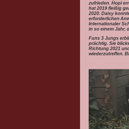
zufrieden. Hopi er
hat 2019 fleißig g
2020. Daisy konnt
erforderlichen Anw
Internationaler Sch
in so einem Jahr,
Funs 3 Jungs erbli
prächtig. Sie blic
Richtung 2021 und 
wiederzutreffen. B