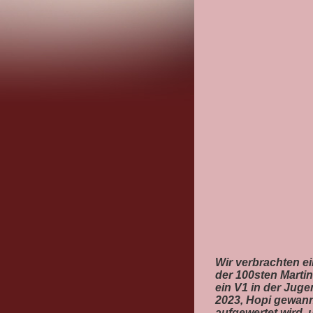
Wir verbrachten e
der 100sten Marti
ein V1 in der Juge
2023, Hopi gewann
aufgewertet wird, 