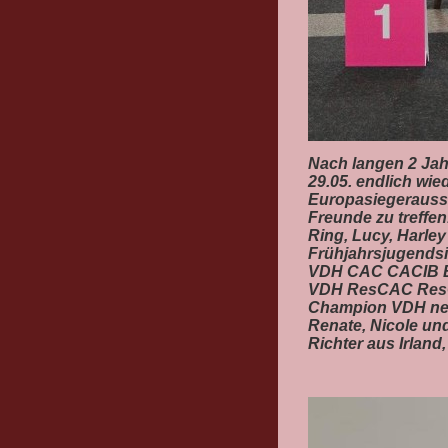
Nach langen 2 Jah
29.05. endlich wi
Europasiegerausste
Freunde zu treffen
Ring, Lucy, Harley
Frühjahrsjugendsi
VDH CAC CACIB BO
VDH ResCAC ResCA
Champion VDH nenn
Renate, Nicole und
Richter aus Irland